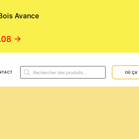
 Bois Avance
.08 →
NTACT
OÙ ÇA 