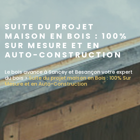
SUITE DU PROJET
MAISON EN BOIS : 100%
SUR MESURE ET EN
AUTO-CONSTRUCTION
Le bois avance à Sancey et Besançon votre expert
du bois
>
Suite du projet maison en Bois : 100% Sur
Mesure et en Auto-Construction