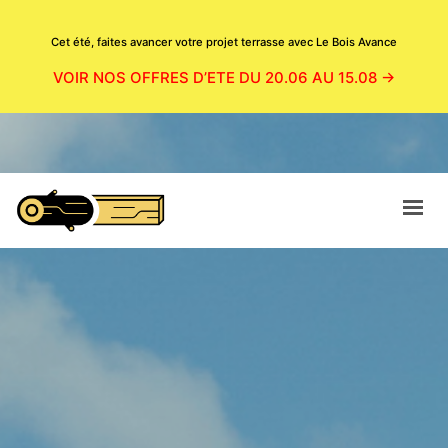
Cet été, faites avancer votre projet terrasse avec Le Bois Avance
VOIR NOS OFFRES D’ETE DU 20.06 AU 15.08 →
ACCUEIL
CATALOGUE
BOUTIQUE
NOS PRODUITS EN SITUATION
MAGASIN
CONTACT