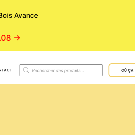
 Bois Avance
.08 →
NTACT
OÙ ÇA 