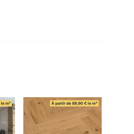
le m²
À partir de
89,90
€
le m²