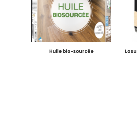
Huile bio-sourcée
Lasu