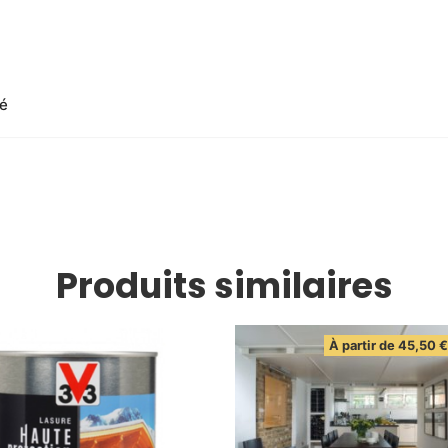
ié
Produits similaires
À partir de
45,50
€