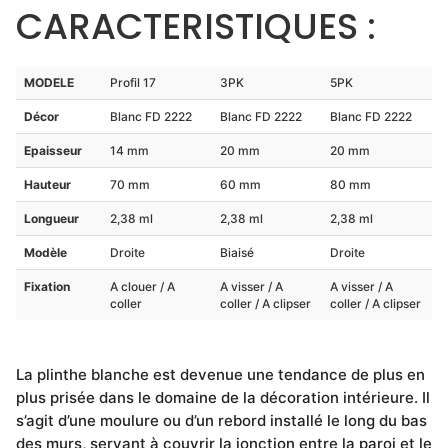
CARACTERISTIQUES :
MODELE
Profil 17
3PK
5PK
Décor
Blanc FD 2222
Blanc FD 2222
Blanc FD 2222
Epaisseur
14 mm
20 mm
20 mm
Hauteur
70 mm
60 mm
80 mm
Longueur
2,38 ml
2,38 ml
2,38 ml
Modèle
Droite
Biaisé
Droite
Fixation
A clouer / A
A visser / A
A visser / A
coller
coller / A clipser
coller / A clipser
La plinthe blanche est devenue une tendance de plus en
plus prisée dans le domaine de la décoration intérieure. Il
s’agit d’une moulure ou d’un rebord installé le long du bas
des murs, servant à couvrir la jonction entre la paroi et le