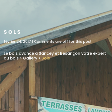
OÙ ÇA ?
SOLS
février 24, 2017 | Comments are off for this post.
Le bois avance à Sancey et Besançon votre expert
du bois
>
Gallery
>
Sols