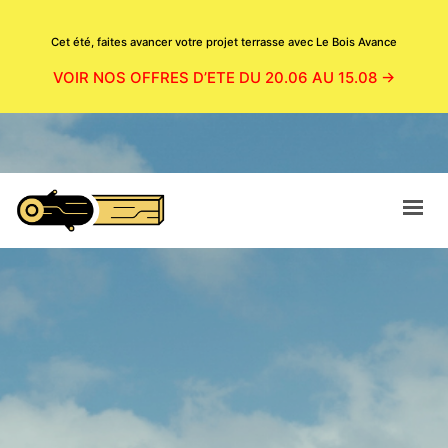
Cet été, faites avancer votre projet terrasse avec Le Bois Avance
VOIR NOS OFFRES D’ETE DU 20.06 AU 15.08 →
ACCUEIL
CATALOGUE
BOUTIQUE
NOS PRODUITS EN SITUATION
MAGASIN
CONTACT