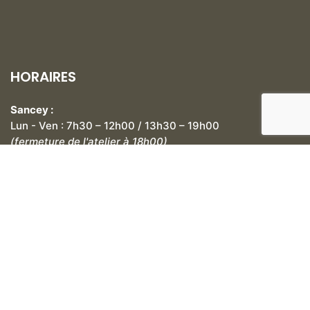
HORAIRES
Sancey :
Lun - Ven : 7h30 – 12h00 / 13h30 – 19h00
(fermeture de l'atelier à 18h00)
Sam : 8h30 – 12h00 / 14h00 – 18h00
École-Valentin :
Lun : 14h00 – 18h00
Mar - Ven : 8h30 – 12h00 / 13h00 – 18h00
Sam : 9h00 – 12h00